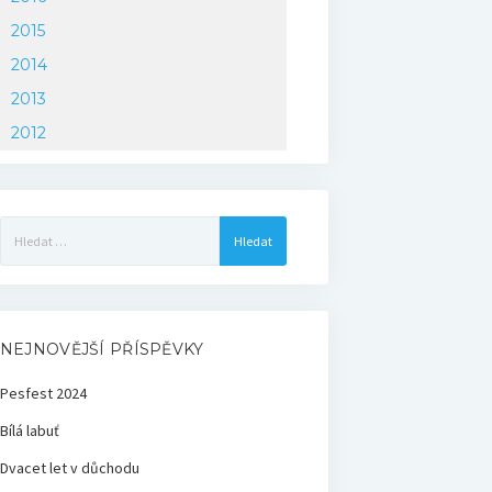
2015
2014
2013
2012
Vyhledávání
NEJNOVĚJŠÍ PŘÍSPĚVKY
Pesfest 2024
Bílá labuť
Dvacet let v důchodu