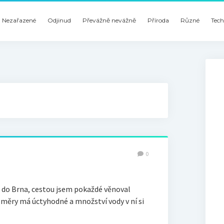
Nezařazené
Odjinud
Převážně nevážně
Příroda
Různé
Tech
0
l do Brna, cestou jsem pokaždé věnoval
změry má úctyhodné a množství vody v ní si