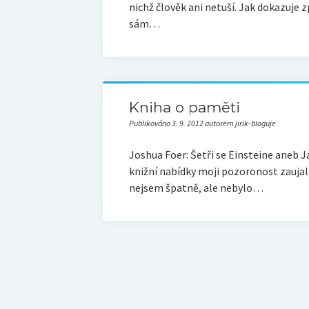
nichž člověk ani netuší. Jak dokazuje 
sám…
Kniha o paměti
Publikováno 3. 9. 2012 autorem jirik-bloguje
Joshua Foer: Šetři se Einsteine aneb J
knižní nabídky moji pozoronost zaujal
nejsem špatně, ale nebylo…