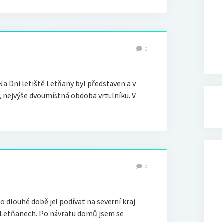
0
Na Dni letiště Letňany byl představen a v
, nejvýše dvoumístná obdoba vrtulníku. V
0
po dlouhé době jel podívat na severní kraj
v Letňanech. Po návratu domů jsem se