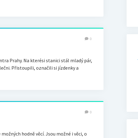
0
ntra Prahy. Na kterési stanici stál mladý pár,
čni. Přistoupili, označili si jízdenky a
0
 možných hodně věcí. Jsou možné i věci, o