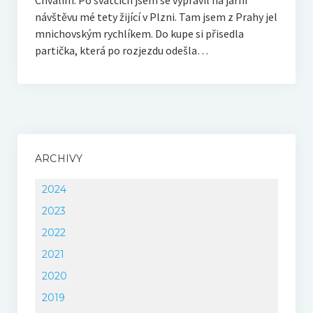
Chválím. Po svátcích jsem se vypravil na jarní
návštěvu mé tety žijící v Plzni. Tam jsem z Prahy jel
mnichovským rychlíkem. Do kupe si přisedla
partička, která po rozjezdu odešla…
ARCHIVY
2024
2023
2022
2021
2020
2019