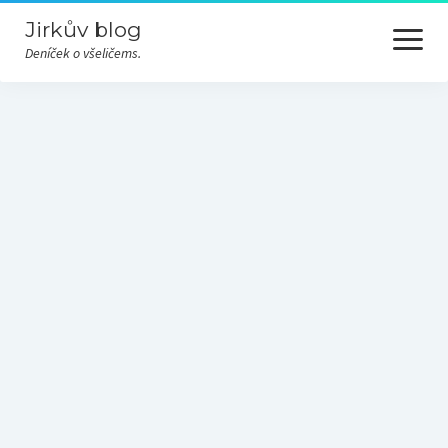
Jirkův blog
otevřít
menu
Deníček o všeličems.
Cesty
Hudba
Nezařazené
Odjinud
Převážně nevážně
Příroda
Různé
Technika