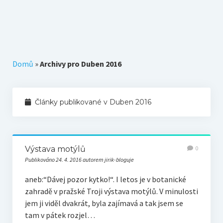
Téma k zamyšlení
Z původního blogu
Domů
»
Archivy pro Duben 2016
Články publikované v Duben 2016
Výstava motýlů
0
Publikováno 24. 4. 2016 autorem jirik-bloguje
aneb:“Dávej pozor kytko!“. I letos je v botanické
zahradě v pražské Troji výstava motýlů. V minulosti
jem ji viděl dvakrát, byla zajímavá a tak jsem se
tam v pátek rozjel…