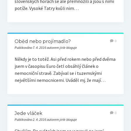
slovenských horách se ale přemnožili a jsou s nimi
potíže. Vysoké Tatry kvůli nim…
Oběd nebo projímadlo?
0
Publikováno 7. 4. 2016 autorem jirik-bloguje
Někdy je to totéž. Asi před rokem nebo před dvěma
jsem v časopisu Euro četl obsáhlý článek o
nemocniční stravě. Zabýval se i tuzemskými
největšími nemocnicemi. Uváděl mj. že mají…
Jede vláček
0
Publikováno 2. 4. 2016 autorem jirik-bloguje