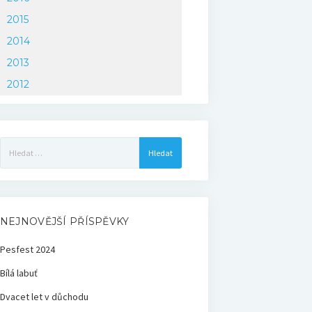
2015
2014
2013
2012
Vyhledávání
NEJNOVĚJŠÍ PŘÍSPĚVKY
Pesfest 2024
Bílá labuť
Dvacet let v důchodu