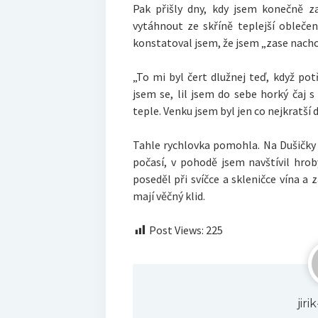
Pak přišly dny, kdy jsem konečně z
vytáhnout ze skříně teplejší obleče
konstatoval jsem, že jsem „zase nachc
„To mi byl čert dlužnej teď, když potř
jsem se, lil jsem do sebe horký čaj
teple. Venku jsem byl jen co nejkratší 
Tahle rychlovka pomohla. Na Dušičky j
počasí, v pohodě jsem navštívil hrob
poseděl při svíčce a skleničce vína a
mají věčný klid.
Post Views:
225
jir