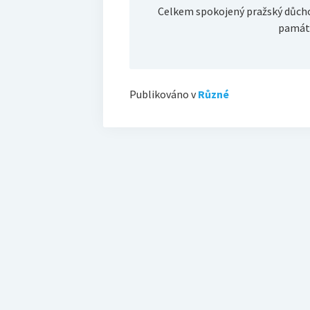
Celkem spokojený pražský důcho
památk
Publikováno v
Různé