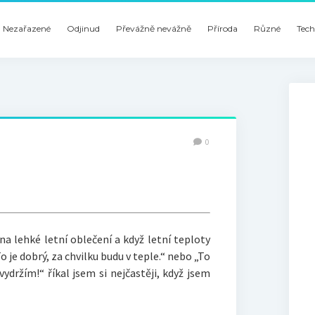
Nezařazené
Odjinud
Převážně nevážně
Příroda
Různé
Tech
0
na lehké letní oblečení a když letní teploty
o je dobrý, za chvilku budu v teple.“ nebo „To
vydržím!“ říkal jsem si nejčastěji, když jsem