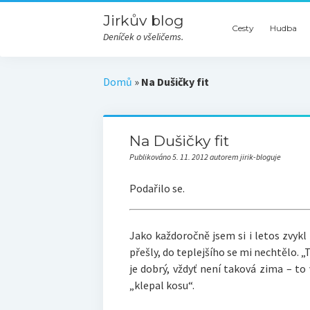
Jirkův blog
Cesty
Hudba
Deníček o všeličems.
Domů
»
Na Dušičky fit
Na Dušičky fit
Publikováno 5. 11. 2012 autorem jirik-bloguje
Podařilo se.
Jako každoročně jsem si i letos zvykl 
přešly, do teplejšího se mi nechtělo. „T
je dobrý, vždyť není taková zima – to 
„klepal kosu“.