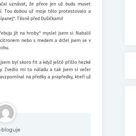
ačal uznávat, že přece jen už budu muset
ní. Tou dobou už moje tělo protestovalo a
ípanej“. Těsně před Dušičkami!
ebuju jít na hroby.“ myslel jsem si. Nabalil
 s citronem nebo s medem a držel jsem se v
dobu.
sem byl skoro fit a když ještě přišlo hezké
y. Zvedlo mi to náladu a tak jsem si večer
 zavzpomínal na předky a prapředky, kteří už
ik-bloguje