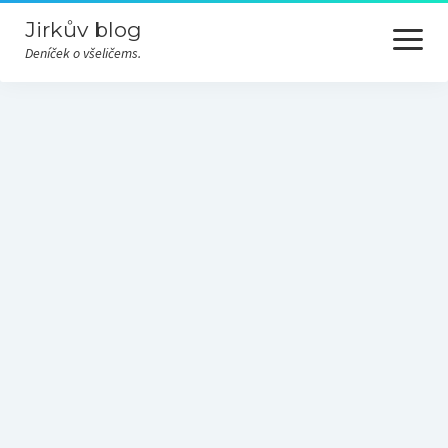
Jirkův blog
otevřít
menu
Deníček o všeličems.
Cesty
Hudba
Nezařazené
Odjinud
Převážně nevážně
Příroda
Různé
Technika