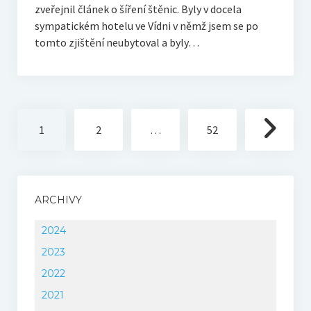
zveřejnil článek o šíření štěnic. Byly v docela
sympatickém hotelu ve Vídni v němž jsem se po
tomto zjištění neubytoval a byly…
Stránkování
1
2
…
52
příspěvků
ARCHIVY
2024
2023
2022
2021