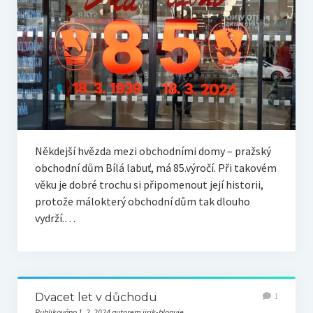
Někdejší hvězda mezi obchodními domy – pražský
obchodní dům Bílá labuť, má 85.výročí. Při takovém
věku je dobré trochu si připomenout její historii,
protože málokterý obchodní dům tak dlouho
vydrží.…
Dvacet let v důchodu
1
Publikováno 1. 2. 2024 autorem jirik-bloguje