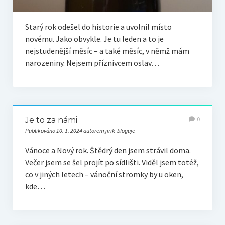
Starý rok odešel do historie a uvolnil místo
novému. Jako obvykle. Je tu leden a to je
nejstudenější měsíc – a také měsíc, v němž mám
narozeniny. Nejsem příznivcem oslav…
Je to za námi
0
Publikováno 10. 1. 2024 autorem jirik-bloguje
Vánoce a Nový rok. Štědrý den jsem strávil doma.
Večer jsem se šel projít po sídlišti. Viděl jsem totéž,
co v jiných letech – vánoční stromky by u oken,
kde…