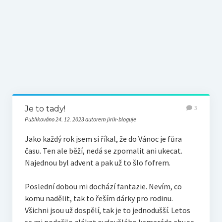
Téma k zamyšlení
Z původního blogu
Je to tady!
3
Publikováno 24. 12. 2023 autorem jirik-bloguje
Jako každý rok jsem si říkal, že do Vánoc je fůra
času. Ten ale běží, nedá se zpomalit ani ukecat.
Najednou byl advent a pak už to šlo fofrem.
Poslední dobou mi dochází fantazie. Nevím, co
komu nadělit, tak to řeším dárky pro rodinu.
Všichni jsou už dospělí, tak je to jednodušší. Letos