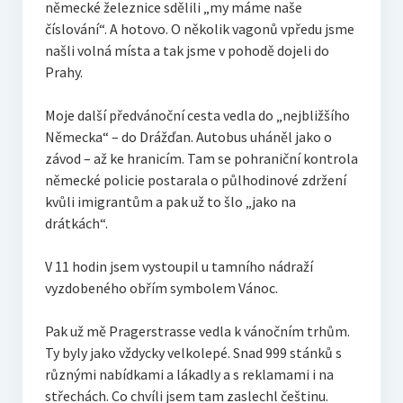
německé železnice sdělili „my máme naše
číslování“. A hotovo. O několik vagonů vpředu jsme
našli volná místa a tak jsme v pohodě dojeli do
Prahy.
Moje další předvánoční cesta vedla do „nejbližšího
Německa“ – do Drážďan. Autobus uháněl jako o
závod – až ke hranicím. Tam se pohraniční kontrola
německé policie postarala o půlhodinové zdržení
kvůli imigrantům a pak už to šlo „jako na
drátkách“.
V 11 hodin jsem vystoupil u tamního nádraží
vyzdobeného obřím symbolem Vánoc.
Pak už mě Pragerstrasse vedla k vánočním trhům.
Ty byly jako vždycky velkolepé. Snad 999 stánků s
různými nabídkami a lákadly a s reklamami i na
střechách. Co chvíli jsem tam zaslechl češtinu.