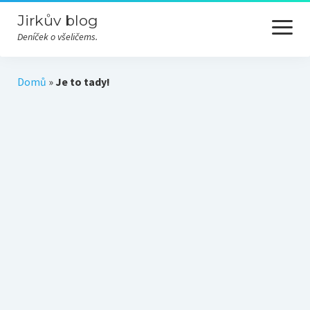
Jirkův blog
otevřít
menu
Deníček o všeličems.
Cesty
Domů
»
Je to tady!
Hudba
Nezařazené
Odjinud
Převážně nevážně
Příroda
Různé
Technika