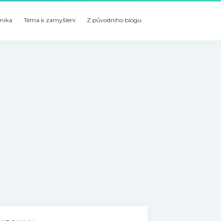
nika
Téma k zamyšlení
Z původního blogu