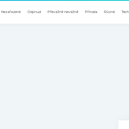
Nezařazené
Odjinud
Převážně nevážně
Příroda
Různé
Tech