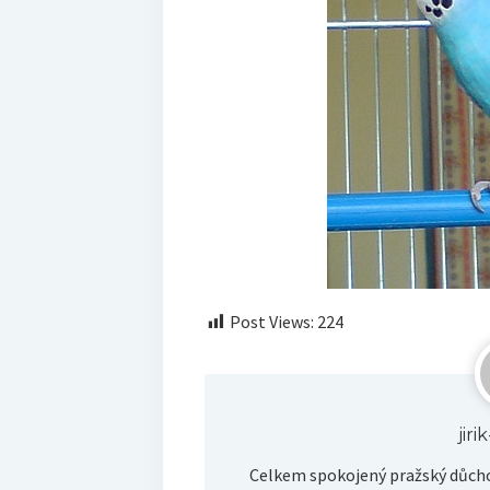
Post Views:
224
jir
Celkem spokojený pražský důcho