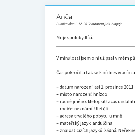
Anča
Publikováno 1. 12. 2012 autorem jirik-bloguje
Moje spolubydlící.
V minulosti jsem o ní už psal v mém 
Čas pokročil a tak se k ní dnes vracím 
– datum narození: asi 1. prosince 2011
– místo narození: hnízdo
– rodné jméno: Melopsittacus undulat
– rodiče: neznámí. Uletěli.
– adresa trvalého pobytu: u mně
– mateřský jazyk: andulčina
– znalost cizích jazyků: žádná. Neřekne