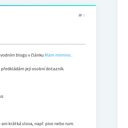
0
původním blogu v článku
Mám mimino
.
a předkládám její osobní dotazník.
us
 ani krátká slova, např. pivo nebo rum.