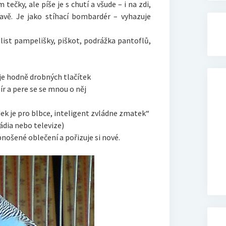
tečky, ale píše je s chutí a všude – i na zdi,
lavě. Je jako stíhací bombardér – vyhazuje
, list pampelišky, piškot, podrážka pantoflů,
je hodně drobných tlačítek
ír a pere se se mnou o něj
ek je pro blbce, inteligent zvládne zmatek“
ádia nebo televize)
nošené oblečení a pořizuje si nové.