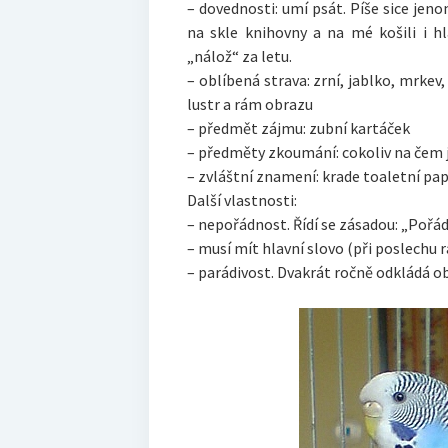
– dovednosti: umí psát. Píše sice jenom 
na skle knihovny a na mé košili i h
„nálož“ za letu.
– oblíbená strava: zrní, jablko, mrkev
lustr a rám obrazu
– předmět zájmu: zubní kartáček
– předměty zkoumání: cokoliv na čem 
– zvláštní znamení: krade toaletní pap
Další vlastnosti:
– nepořádnost. Řídí se zásadou: „Pořád
– musí mít hlavní slovo (při poslechu r
– parádivost. Dvakrát ročně odkládá ob