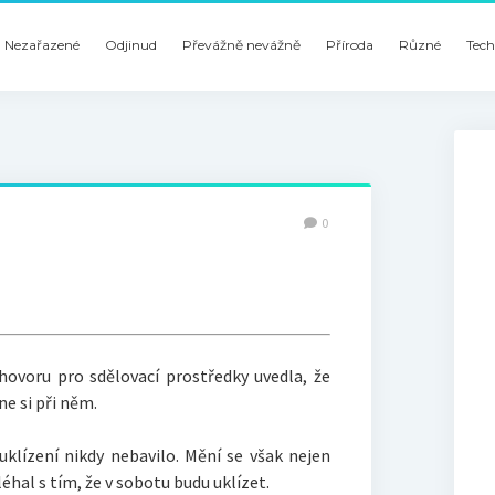
Nezařazené
Odjinud
Převážně nevážně
Příroda
Různé
Tech
0
hovoru pro sdělovací prostředky uvedla, že
ine si při něm.
uklízení nikdy nebavilo. Mění se však nejen
léhal s tím, že v sobotu budu uklízet.