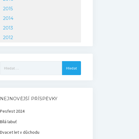
2015
2014
2013
2012
Vyhledávání
NEJNOVĚJŠÍ PŘÍSPĚVKY
Pesfest 2024
Bílá labuť
Dvacet let v důchodu