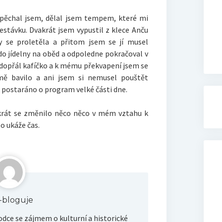
spěchal jsem, dělal jsem tempem, které mi
estávku. Dvakrát jsem vypustil z klece Anču
y se proletěla a přitom jsem se jí musel
do jídelny na oběd a odpoledne pokračoval v
 dopřál kafíčko a k mému překvapení jsem se
mě bavilo a ani jsem si nemusel pouštět
k postaráno o program velké části dne.
okrát se změnilo něco něco v mém vztahu k
to ukáže čas.
ik-bloguje
dce se zájmem o kulturní a historické