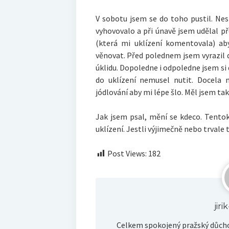
V sobotu jsem se do toho pustil. Ne
vyhovovalo a při únavě jsem udělal př
(která mi uklízení komentovala) ab
věnovat. Před polednem jsem vyrazil 
úklidu. Dopoledne i odpoledne jsem si
do uklízení nemusel nutit. Docela 
jódlování aby mi lépe šlo. Měl jsem ta
Jak jsem psal, mění se kdeco. Tent
uklízení. Jestli výjimečně nebo trvale 
Post Views:
182
jir
Celkem spokojený pražský důcho