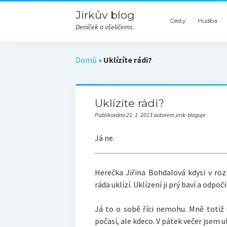
Jirkův blog
Cesty
Hudba
Deníček o všeličems.
Domů
»
Uklízíte rádi?
Uklízíte rádi?
Publikováno 21. 1. 2013 autorem jirik-bloguje
Já ne.
Herečka Jiřina Bohdalová kdysi v roz
ráda uklízí. Uklízení ji prý baví a odpoč
Já to o sobě říci nemohu. Mně totiž 
počasí, ale kdeco. V pátek večer jsem u