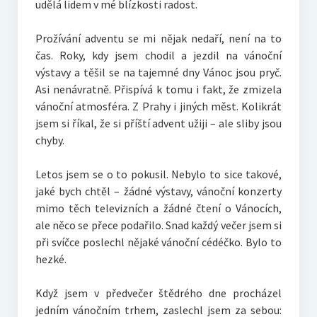
udělá lidem v mé blízkosti radost.
Prožívání adventu se mi nějak nedaří, není na to
čas. Roky, kdy jsem chodil a jezdil na vánoční
výstavy a těšil se na tajemné dny Vánoc jsou pryč.
Asi nenávratně. Přispívá k tomu i fakt, že zmizela
vánoční atmosféra. Z Prahy i jiných měst. Kolikrát
jsem si říkal, že si příští advent užiji – ale sliby jsou
chyby.
Letos jsem se o to pokusil. Nebylo to sice takové,
jaké bych chtěl – žádné výstavy, vánoční konzerty
mimo těch televizních a žádné čtení o Vánocích,
ale něco se přece podařilo. Snad každý večer jsem si
při svíčce poslechl nějaké vánoční cédéčko. Bylo to
hezké.
Když jsem v předvečer štědrého dne procházel
jedním vánočním trhem, zaslechl jsem za sebou: