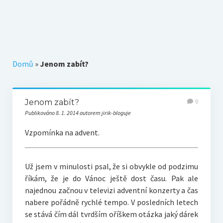
Téma k zamyšlení
Z původního blogu
Domů
»
Jenom zabít?
Jenom zabít?
0
Publikováno 8. 1. 2014 autorem jirik-bloguje
Vzpomínka na advent.
Už jsem v minulosti psal, že si obvykle od podzimu
říkám, že je do Vánoc ještě dost času. Pak ale
najednou začnou v televizi adventní konzerty a čas
nabere pořádně rychlé tempo. V posledních letech
se stává čím dál tvrdším oříškem otázka jaký dárek