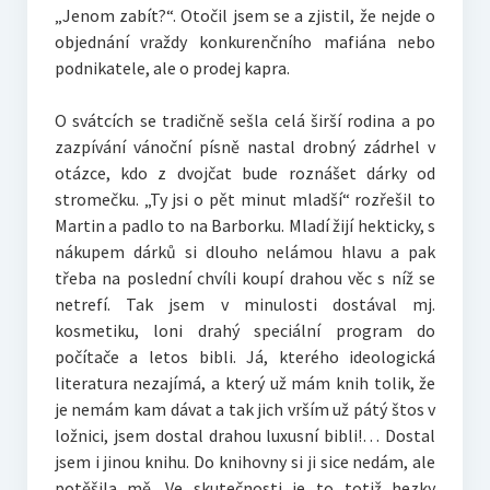
„Jenom zabít?“. Otočil jsem se a zjistil, že nejde o
objednání vraždy konkurenčního mafiána nebo
podnikatele, ale o prodej kapra.
O svátcích se tradičně sešla celá širší rodina a po
zazpívání vánoční písně nastal drobný zádrhel v
otázce, kdo z dvojčat bude roznášet dárky od
stromečku. „Ty jsi o pět minut mladší“ rozřešil to
Martin a padlo to na Barborku. Mladí žijí hekticky, s
nákupem dárků si dlouho nelámou hlavu a pak
třeba na poslední chvíli koupí drahou věc s níž se
netrefí. Tak jsem v minulosti dostával mj.
kosmetiku, loni drahý speciální program do
počítače a letos bibli. Já, kterého ideologická
literatura nezajímá, a který už mám knih tolik, že
je nemám kam dávat a tak jich vrším už pátý štos v
ložnici, jsem dostal drahou luxusní bibli!… Dostal
jsem i jinou knihu. Do knihovny si ji sice nedám, ale
potěšila mě. Ve skutečnosti je to totiž hezky