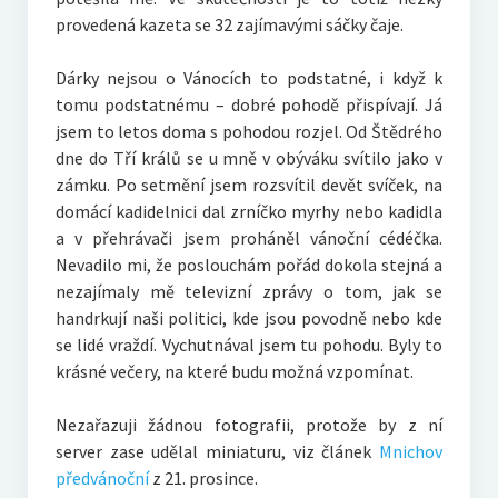
provedená kazeta se 32 zajímavými sáčky čaje.
Dárky nejsou o Vánocích to podstatné, i když k
tomu podstatnému – dobré pohodě přispívají. Já
jsem to letos doma s pohodou rozjel. Od Štědrého
dne do Tří králů se u mně v obýváku svítilo jako v
zámku. Po setmění jsem rozsvítil devět svíček, na
domácí kadidelnici dal zrníčko myrhy nebo kadidla
a v přehrávači jsem proháněl vánoční cédéčka.
Nevadilo mi, že poslouchám pořád dokola stejná a
nezajímaly mě televizní zprávy o tom, jak se
handrkují naši politici, kde jsou povodně nebo kde
se lidé vraždí. Vychutnával jsem tu pohodu. Byly to
krásné večery, na které budu možná vzpomínat.
Nezařazuji žádnou fotografii, protože by z ní
server zase udělal miniaturu, viz článek
Mnichov
předvánoční
z 21. prosince.