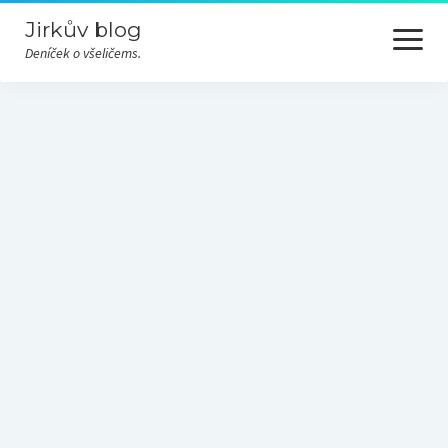
Jirkův blog
otevřít
menu
Deníček o všeličems.
Cesty
Hudba
Nezařazené
Odjinud
Převážně nevážně
Příroda
Různé
Technika