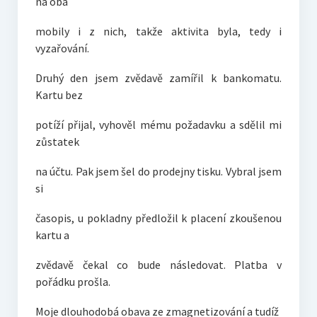
na oba
mobily i z nich, takže aktivita byla, tedy i
vyzařování.
Druhý den jsem zvědavě zamířil k bankomatu.
Kartu bez
potíží přijal, vyhověl mému požadavku a sdělil mi
zůstatek
na účtu. Pak jsem šel do prodejny tisku. Vybral jsem
si
časopis, u pokladny předložil k placení zkoušenou
kartu a
zvědavě čekal co bude následovat. Platba v
pořádku prošla.
Moje dlouhodobá obava ze zmagnetizování a tudíž