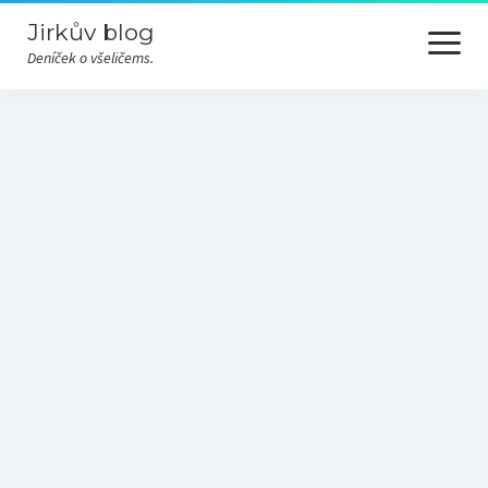
Jirkův blog
otevřít
menu
Deníček o všeličems.
Cesty
Hudba
Nezařazené
Odjinud
Převážně nevážně
Příroda
Různé
Technika