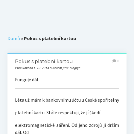
Téma k zamyšlení
Z původního blogu
Domů
»
Pokus s platební kartou
Pokus s platební kartou
0
Publikováno 1. 10. 2014 autorem jirik-bloguje
Funguje dál.
Léta už mám k bankovnímu účtu u České spořitelny
platební kartu. Stále respektuji, že jí škodí
elektromagnetické záření. Od jeho zdrojů ji držím
dál. Od