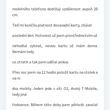
mobilního telefonu dodržuji vzdálenost aspoň 20
cm.
Teď mi končila platnost dosavadní karty, zbýval
poslední den. Hotovost už jsem prostřednictvím už
nehodlal vybírat, novou kartu už mám doma.
Nemám tedy
co ztratit a tak jsem udělal pokus.
Přes noc jsem na 12 hodin položil kartu na stolek a
na ni
dva mobily. Jeden jede v síti O2, druhý T-Mobile,
tedy jiná
frekvence. Během této doby jsem pětkrát zavolal