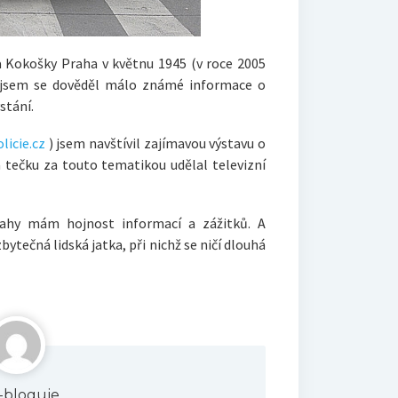
va Kokošky Praha v květnu 1945 (v roce 2005
y) jsem se dověděl málo známé informace o
stání.
icie.cz
) jsem navštívil zajímavou výstavu o
 a tečku za touto tematikou udělal televizní
rahy mám hojnost informací a zážitků. A
bytečná lidská jatka, při nichž se ničí dlouhá
ik-bloguje