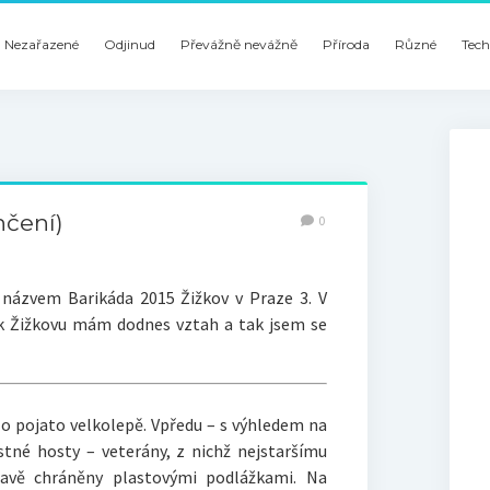
Nezařazené
Odjinud
Převážně nevážně
Příroda
Různé
Tech
nčení)
0
d názvem Barikáda 2015 Žižkov v Praze 3. V
 k Žižkovu mám dodnes vztah a tak jsem se
o pojato velkolepě. Vpředu – s výhledem na
stné hosty – veterány, z nichž nejstaršímu
ravě chráněny plastovými podlážkami. Na