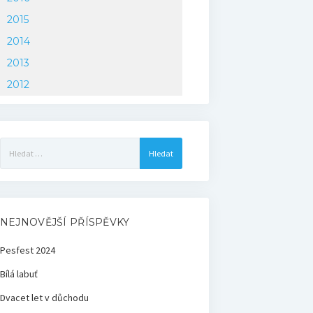
2015
2014
2013
2012
Vyhledávání
NEJNOVĚJŠÍ PŘÍSPĚVKY
Pesfest 2024
Bílá labuť
Dvacet let v důchodu