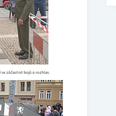
se zůčastnil bojů o rozhlas.