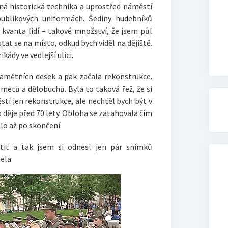
ená historická technika a uprostřed náměstí
publikových uniformách. Šediny hudebníků
e kvanta lidí – takové množství, že jsem půl
at se na místo, odkud bych viděl na dějiště.
kády ve vedlejší ulici.
pamětních desek a pak začala rekonstrukce.
metů a dělobuchů. Byla to taková řež, že si
stí jen rekonstrukce, ale nechtěl bych být v
o děje před 70 lety. Obloha se zatahovala čím
alo až po skončení.
tit a tak jsem si odnesl jen pár snímků
ela: