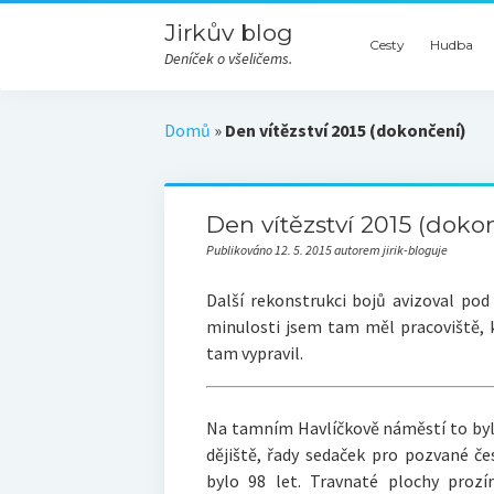
Jirkův blog
Cesty
Hudba
Deníček o všeličems.
Domů
»
Den vítězství 2015 (dokončení)
Den vítězství 2015 (doko
Publikováno 12. 5. 2015 autorem jirik-bloguje
Další rekonstrukci bojů avizoval po
minulosti jsem tam měl pracoviště,
tam vypravil.
Na tamním Havlíčkově náměstí to byl
dějiště, řady sedaček pro pozvané če
bylo 98 let. Travnaté plochy prozí