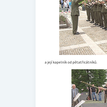
a její kapelník od pětatřicátníků.