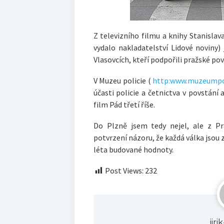
Z televizního filmu a knihy Stanisla
vydalo nakladatelství Lidové novin
Vlasovcích, kteří podpořili pražské pov
V Muzeu policie (
http:www.muzeumpol
účasti policie a četnictva v povstání
film Pád třetí říše.
Do Plzně jsem tedy nejel, ale z P
potvrzení názoru, že každá válka jsou z
léta budované hodnoty.
Post Views:
232
jir