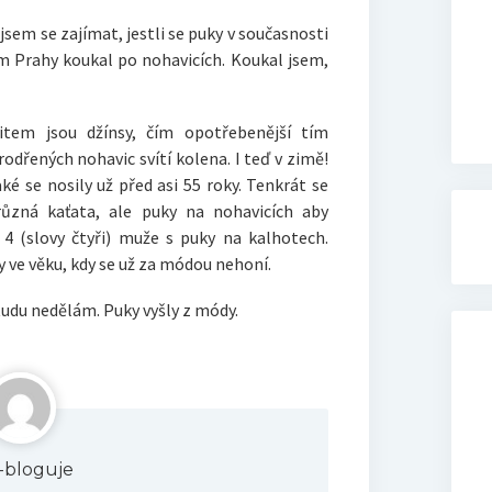
 jsem se zajímat, jestli se puky v současnosti
em Prahy koukal po nohavicích. Koukal jsem,
item jsou džínsy, čím opotřebenější tím
odřených nohavic svítí kolena. I teď v zimě!
aké se nosily už před asi 55 roky. Tenkrát se
různá kaťata, ale puky na nohavicích aby
 4 (slovy čtyři) muže s puky na kalhotech.
y ve věku, kdy se už za módou nehoní.
tudu nedělám. Puky vyšly z módy.
ik-bloguje