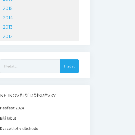
2015
2014
2013
2012
Vyhledávání
NEJNOVĚJŠÍ PŘÍSPĚVKY
Pesfest 2024
Bílá labuť
Dvacet let v důchodu