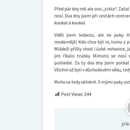
Před pár dny mě ale cosi „trklo“. Začal
nosí. Dva dny jsem při cestách centr
koukal a koukal.
Viděl jsem ledacos, ale ne puky. H
modernější. Kdo chce být in, tomu z pr
Mládeži přišly vhod i úzké nohavice, j
jim říkalo trubky. Mimoto se nosí 
pohledal. Za ty dva dny jsem potkal
Všichni už byli v důchodovém věku, ted
Mohu se tedy uklidnit. S mými puky os
Post Views:
244
jir