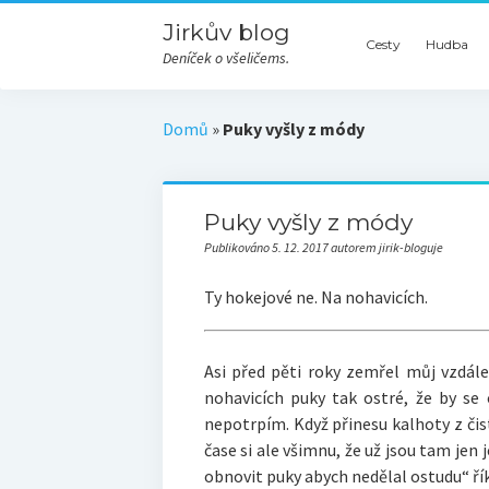
Jirkův blog
Cesty
Hudba
Deníček o všeličems.
Domů
»
Puky vyšly z módy
Puky vyšly z módy
Publikováno 5. 12. 2017 autorem jirik-bloguje
Ty hokejové ne. Na nohavicích.
Asi před pěti roky zemřel můj vzdále
nohavicích puky tak ostré, že by se 
nepotrpím. Když přinesu kalhoty z čis
čase si ale všimnu, že už jsou tam jen j
obnovit puky abych nedělal ostudu“ ří