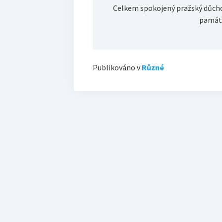
Celkem spokojený pražský důcho
památk
Publikováno v
Různé