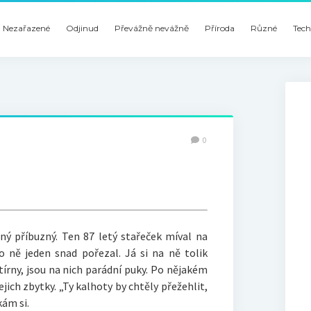
Nezařazené
Odjinud
Převážně nevážně
Příroda
Různé
Tech
0
ný příbuzný. Ten 87 letý stařeček míval na
o ně jeden snad pořezal. Já si na ně tolik
tírny, jsou na nich parádní puky. Po nějakém
ejich zbytky. „Ty kalhoty by chtěly přežehlit,
kám si.