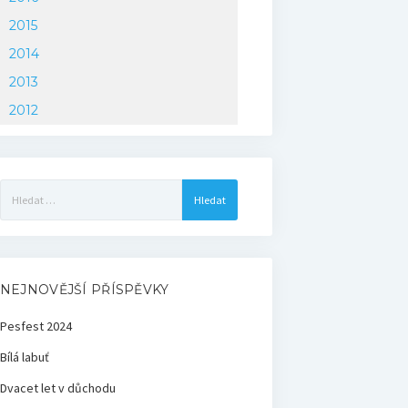
2015
2014
2013
2012
Vyhledávání
NEJNOVĚJŠÍ PŘÍSPĚVKY
Pesfest 2024
Bílá labuť
Dvacet let v důchodu