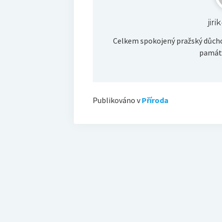
jir
Celkem spokojený pražský důcho
památk
Publikováno v
Příroda