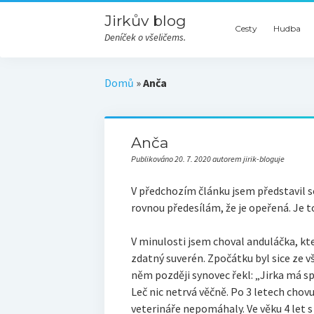
Jirkův blog
Cesty
Hudba
Deníček o všeličems.
Domů
»
Anča
Anča
Publikováno 20. 7. 2020 autorem jirik-bloguje
V předchozím článku jsem představil se
rovnou předesílám, že je opeřená. Je t
V minulosti jsem choval anduláčka, kt
zdatný suverén. Zpočátku byl sice ze vš
něm později synovec řekl: „Jirka má sp
Leč nic netrvá věčně. Po 3 letech chov
veterináře nepomáhaly. Ve věku 4 let s