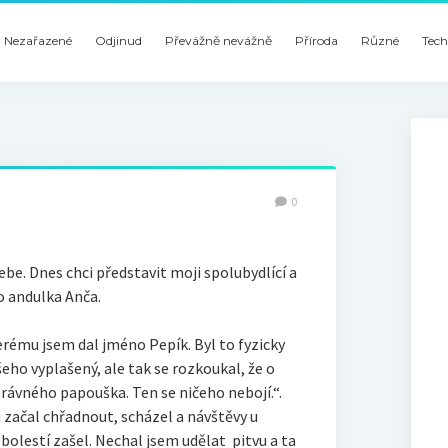
Nezařazené
Odjinud
Převážně nevážně
Příroda
Různé
Tech
0
be. Dnes chci představit moji spolubydlící a
o andulka Anča.
erému jsem dal jméno Pepík. Byl to fyzicky
eho vyplašený, ale tak se rozkoukal, že o
rávného papouška. Ten se ničeho nebojí.“.
u začal chřadnout, scházel a návštěvy u
 bolestí zašel. Nechal jsem udělat pitvu a ta