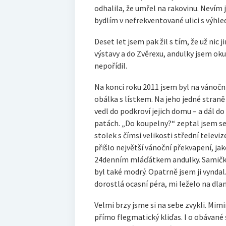
odhalila, že umřel na rakovinu. Nevím j
bydlím v nefrekventované ulici s výhl
Deset let jsem pak žil s tím, že už nic
výstavy a do Zvěrexu, andulky jsem oku
nepořídil.
Na konci roku 2011 jsem byl na vánoční
obálka s lístkem. Na jeho jedné straně
vedl do podkroví jejich domu – a dál do
patách. „Do koupelny?“ zeptal jsem se
stolek s čímsi velikosti střední televiz
přišlo největší vánoční překvapení, jak
24denním mláďátkem andulky. Samičko
byl také modrý. Opatrně jsem ji vyndal
dorostlá ocasní péra, mi leželo na dla
Velmi brzy jsme si na sebe zvykli. Mi
přímo flegmatický kliďas. I o obávané 