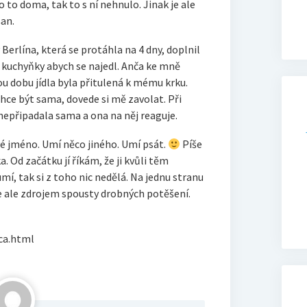
o to doma, tak to s ní nehnulo. Jinak je ale
an.
 Berlína, která se protáhla na 4 dny, doplnil
do kuchyňky abych se najedl. Anča ke mně
ou dobu jídla byla přitulená k mému krku.
ce být sama, dovede si mě zavolat. Při
 nepřipadala sama a ona na něj reaguje.
své jméno. Umí něco jiného. Umí psát.
Píše
a. Od začátku jí říkám, že ji kvůli těm
, tak si z toho nic nedělá. Na jednu stranu
e ale zdrojem spousty drobných potěšení.
nca.html