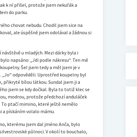
ak k ní přišel, protože jsem nekuřák a
edem do parku.
 jiného chovat nebudu. Chodil jsem sice na
koval, ale úspěšně jsem odolával a žádnou si
 návštěvě u mladých. Mezi dárky byla i
 bylo napsáno: „Jdi podle nákresu“. Ten mě
 koupelny. Šel jsem tedy a měl jsem je v
. „Jo“ odpověděli. Uprostřed koupelny byl
e, přikryté bílou látkou. Sundal jsem ji a
ého jsem se kdy dočkal. Byla to totiž klec se
u, modrou, protože předchozí anduláček
. To ptačí mimino, které ještě nemělo
ni a pískáním volalo mámu.
mino, kterému jsem dal jméno Anča, bylo
silvestrovské půlnoci. V okolí to bouchalo,