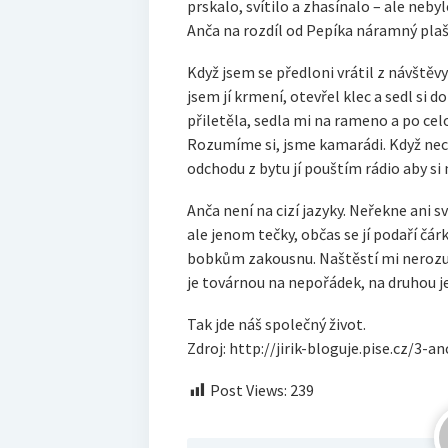
prskalo, svítilo a zhasínalo – ale nebyl
Anča na rozdíl od Pepíka náramný plaš
Když jsem se předloni vrátil z návštěvy
jsem jí krmení, otevřel klec a sedl si 
přiletěla, sedla mi na rameno a po cel
Rozumíme si, jsme kamarádi. Když nech
odchodu z bytu jí pouštím rádio aby si
Anča není na cizí jazyky. Neřekne ani 
ale jenom tečky, občas se jí podaří čárk
bobkům zakousnu. Naštěstí mi nerozumí
je továrnou na nepořádek, na druhou j
Tak jde náš společný život.
Zdroj: http://jirik-bloguje.pise.cz/3-a
Post Views:
239