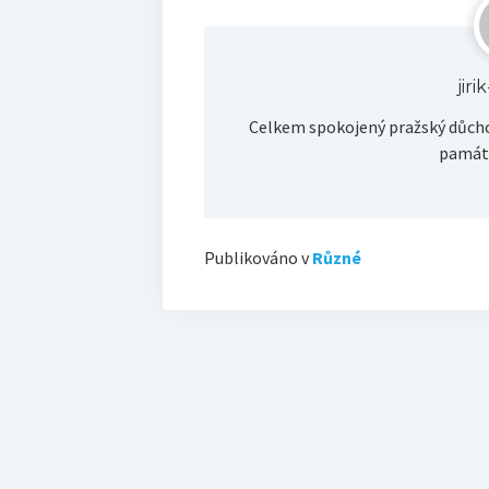
jir
Celkem spokojený pražský důcho
památk
Publikováno v
Různé