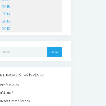
2015
2014
2013
2012
Vyhledávání
NEJNOVĚJŠÍ PŘÍSPĚVKY
Pesfest 2024
Bílá labuť
Dvacet let v důchodu