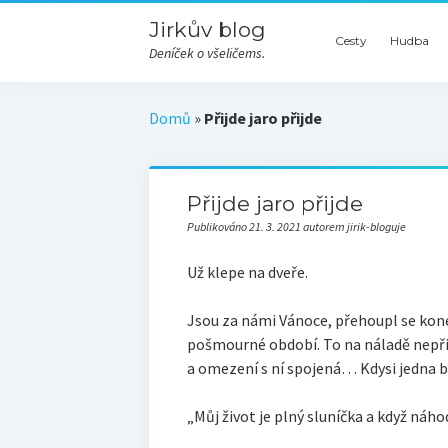
Jirkův blog
Cesty
Hudba
Deníček o všeličems.
Domů
»
Přijde jaro přijde
Přijde jaro přijde
Publikováno 21. 3. 2021 autorem jirik-bloguje
Už klepe na dveře.
Jsou za námi Vánoce, přehoupl se kon
pošmourné období. To na náladě nepři
a omezení s ní spojená… Kdysi jedna b
„Můj život je plný sluníčka a když náho