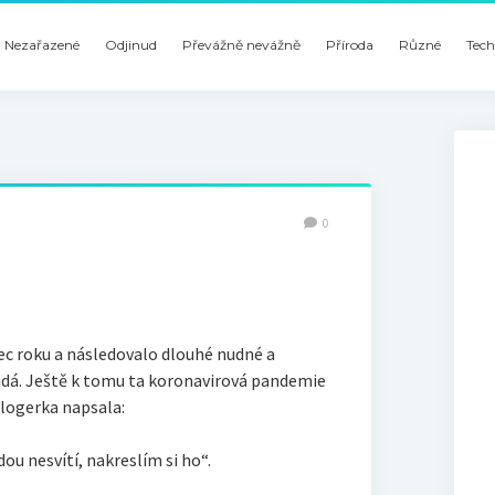
Nezařazené
Odjinud
Převážně nevážně
Příroda
Různé
Tech
0
ec roku a následovalo dlouhé nudné a
dá. Ještě k tomu ta koronavirová pandemie
logerka napsala:
dou nesvítí, nakreslím si ho“.