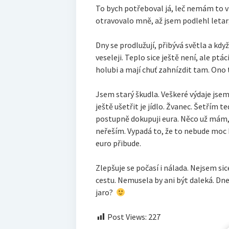
To bych potřeboval já, leč nemám to 
otravovalo mně, až jsem podlehl letar
Dny se prodlužují, přibývá světla a kdy
veseleji. Teplo sice ještě není, ale ptá
holubi a mají chuť zahnízdit tam. Ono t
Jsem starý škudla. Veškeré výdaje jse
ještě ušetřit je jídlo. Žvanec. Šetřím t
postupně dokupuji eura. Něco už mám,
neřeším. Vypadá to, že to nebude moc b
euro přibude.
Zlepšuje se počasí i nálada. Nejsem sic
cestu. Nemusela by ani být daleká. Dnes
jaro?
Post Views:
227