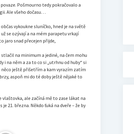
v povaze. Pošmourno tedy pokračovalo a
gii. Ale všeho dočasu…
ž občas vykoukne sluníčko, hned je na světě
ci už se ozývají a na mém parapetu vrkají
o jaro snad přecejen přijde,
m stlačil na minimum a jediné, na čem mohu
edy i na něm a za to co si „utrhnu od huby“ si
 něco ještě přišetřím a kam vyrazím zatím
rzy, aspoň mi do té doby ještě nějaké to
e vlaštovka, ale začíná mě to zase lákat na
 je 21. března. Někdo ťuká na dveře – že by