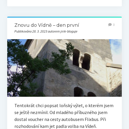
Znovu do Vídně – den první
0
Publikováno 28. 3. 2023 autorem jirik-bloguje
Tentokrát chci popsat loňský výlet, o kterém jsem
se ještě nezmínil. Od mladého příbuzného jsem
dostal voucher na cesty autobusem Flixbus. Při
rozhodování kam jet padla volba na Vídeň.