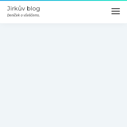
Jirkův blog
otevřít
menu
Deníček o všeličems.
Cesty
Hudba
Nezařazené
Odjinud
Převážně nevážně
Příroda
Různé
Technika