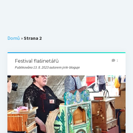
Téma k zamyšlení
Z původního blogu
Domů
»
Strana 2
Festival flašinetářů
1
Publikováno 13. 8. 2023 autorem jirik-bloguje