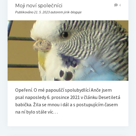
Moji noví společníci
4
Publikováno 21. 5. 2023 autorem jirik-bloguje
Opeření. O mé papouščí spolubydlící Anče jsem
psal naposledy 6. prosince 2021 v článku Desetiletá
babička. Žila se mnou i dál a s postupujícím časem
na ní bylo stále víc…