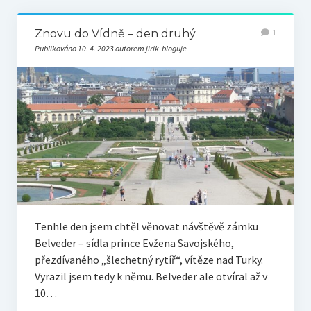
Znovu do Vídně – den druhý
1
Publikováno 10. 4. 2023 autorem jirik-bloguje
Tenhle den jsem chtěl věnovat návštěvě zámku
Belveder – sídla prince Evžena Savojského,
přezdívaného „šlechetný rytíř“, vítěze nad Turky.
Vyrazil jsem tedy k němu. Belveder ale otvíral až v
10…