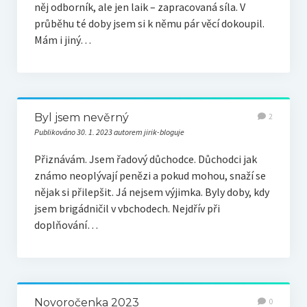
něj odborník, ale jen laik – zapracovaná síla. V
průběhu té doby jsem si k němu pár věcí dokoupil.
Mám i jiný…
Byl jsem nevěrný
2
Publikováno 30. 1. 2023 autorem jirik-bloguje
Přiznávám. Jsem řadový důchodce. Důchodci jak
známo neoplývají penězi a pokud mohou, snaží se
nějak si přilepšit. Já nejsem výjimka. Byly doby, kdy
jsem brigádničil v vbchodech. Nejdřív při
doplňování…
Novoročenka 2023
0