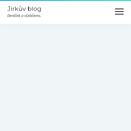
Jirkův blog
otevřít
menu
Deníček o všeličems.
Cesty
Hudba
Nezařazené
Odjinud
Převážně nevážně
Příroda
Různé
Technika