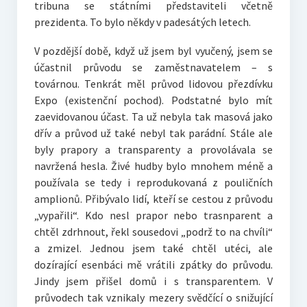
tribuna se státními představiteli včetně
prezidenta. To bylo někdy v padesátých letech.
V pozdější době, když už jsem byl vyučený, jsem se
účastnil průvodu se zaměstnavatelem – s
továrnou. Tenkrát měl průvod lidovou přezdívku
Expo (existenční pochod). Podstatné bylo mít
zaevidovanou účast. Ta už nebyla tak masová jako
dřív a průvod už také nebyl tak parádní. Stále ale
byly prapory a transparenty a provolávala se
navržená hesla. Živé hudby bylo mnohem méně a
používala se tedy i reprodukovaná z pouličních
amplionů. Přibývalo lidí, kteří se cestou z průvodu
„vypařili“. Kdo nesl prapor nebo trasnparent a
chtěl zdrhnout, řekl sousedovi „podrž to na chvíli“
a zmizel. Jednou jsem také chtěl utéci, ale
dozírající esenbáci mě vrátili zpátky do průvodu.
Jindy jsem přišel domů i s transparentem. V
průvodech tak vznikaly mezery svědčící o snižující