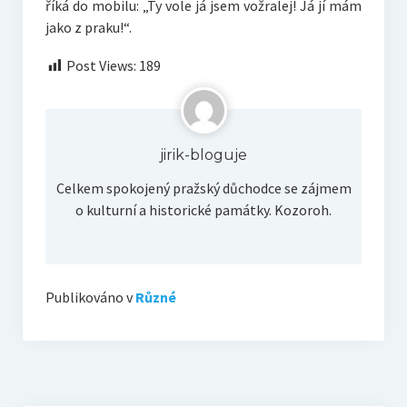
říká do mobilu: „Ty vole já jsem vožralej! Já jí mám
jako z praku!“.
Post Views:
189
jirik-bloguje
Celkem spokojený pražský důchodce se zájmem
o kulturní a historické památky. Kozoroh.
Publikováno v
Různé