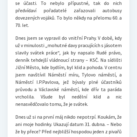
se účasti. To nebylo přípustné, tak do nich
předvídaví pořadatelé zařazovali autobusy
dovezených vojáků. To bylo někdy na přelomu 60. a
70. let.
Dnes jsem se vypravil do vnitřní Prahy. V době, kdy
už v minulosti „mohutné davy pracujících s jásotem
slavily svátek práce“, jak by napsalo Rudé právo,
denník tehdejší vládnoucí strany – KSČ. Na sídlišti
Jižní Město, kde bydlím, byl klid a pohoda. V centru
jsem navštívil Náměstí míru, Tylovo náměstí, a
Náměstí I.P.Pavlova, jež bývaly plné účastníků
průvodu a Václavské náměstí, kde dřív ta paráda
vrcholila. Všude byl nedělní klid a nic
nenasvědčovalo tomu, že je svátek.
Dnes už si na první máj nikdo nepotrpí. Koukám, že
ani moje hodinky. Ukazují datum 31. dubna. – Nebo
že by přece? Před nejbližší hospodou jeden z pivařů