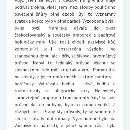
Když jsem se kdysi v dětství na prvního máje
podíval z okna, viděl jsem mezi sloupy pouličního
osvětlení šňůry plné ozdob. Byl to významný
svátek a kdeco bylo v plné parádě. Vyzdobená byla i
okna bytů. Maminka dávala do okna
československý a sovětský praporek a papírové
holubičky míru. Ulicí totiž chodili aktivisté KSČ
kontrolující je-li dostatečná výzdoba. Ve
stanovenou dobu, ale i dřív, se šikoval prvomájový
průvod. Nebyl to ledajaký průvod. Všichni ve
slavnostním, kdo měl kroj tak v kroji. Pamatuji si
na sokoly v jejich uniformách a staré pantáty –
baráčníky. Vyhrávala hudba – živá hudba a
rozmísťovaly se alegorické vozy. Nechyběly
samozřejmě prapory a transparenty. Když se pak
průvod dal do pohybu, byla to paráda veliká. Z
různých míst Prahy šly průvody, ty se směrem k
centru slévaly dohromady. Vyvrcholení bylo na
Václavském náměstí, v jehož spodní části byla