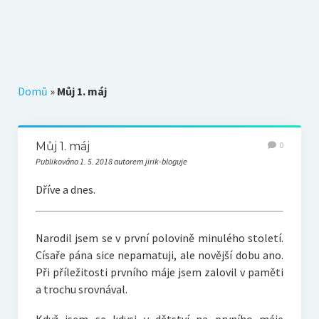
Téma k zamyšlení
Z původního blogu
Domů
»
Můj 1. máj
Můj 1. máj
0
Publikováno 1. 5. 2018 autorem jirik-bloguje
Dříve a dnes.
Narodil jsem se v první polovině minulého století.
Císaře pána sice nepamatuji, ale novější dobu ano.
Při příležitosti prvního máje jsem zalovil v paměti
a trochu srovnával.